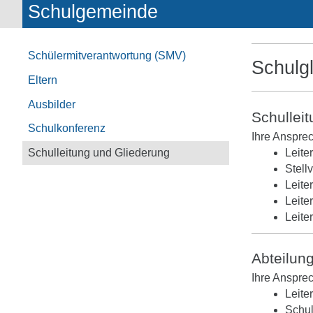
Schulgemeinde
Schülermitverantwortung (SMV)
Schulg
Eltern
Ausbilder
Schullei
Schulkonferenz
Ihre Anspre
Schulleitung und Gliederung
Leite
Stell
Leite
Leite
Leite
Abteilun
Ihre Anspre
Leite
Schul