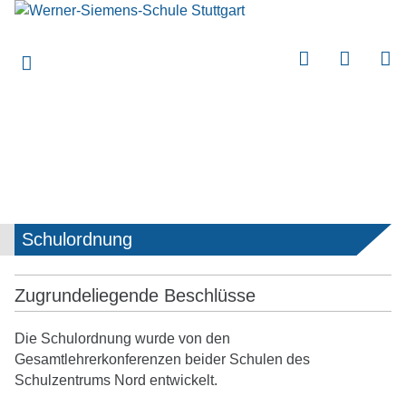
submenu
submenu
submenu
submenu
submenu
submenu
submenu
Schulordnung
submenu
submenu
Zugrundeliegende Beschlüsse
submenu
Die Schulordnung wurde von den
submenu
Gesamtlehrerkonferenzen beider Schulen des
Schulzentrums Nord entwickelt.
submenu