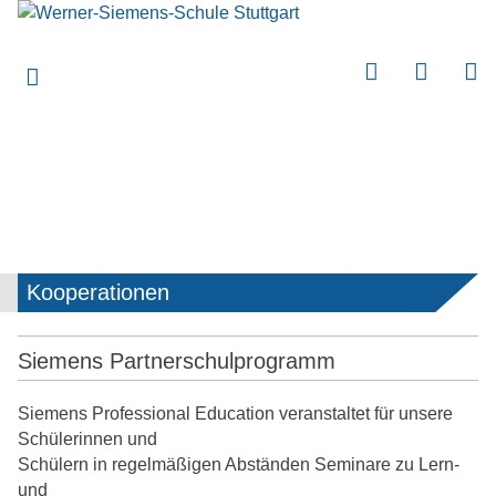
submenu
submenu
submenu
submenu
submenu
submenu
submenu
Kooperationen
submenu
submenu
Siemens Partnerschulprogramm
submenu
Siemens Professional Education veranstaltet für unsere
submenu
Schülerinnen und
Schülern in regelmäßigen Abständen Seminare zu Lern-
submenu
und