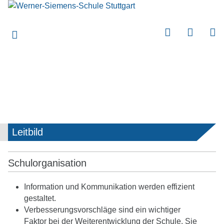
submenu
submenu
submenu
submenu
submenu
submenu
submenu
Leitbild
submenu
submenu
Schulorganisation
submenu
Information und Kommunikation werden effizient
submenu
gestaltet.
Verbesserungsvorschläge sind ein wichtiger
submenu
Faktor bei der Weiterentwicklung der Schule. Sie