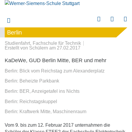
Berlin
Berlin
submenu
Studienfahrt
Fachschule für Technik
submenu
Erstellt von
Schülern
am
27.02.2017
KaDeWe, GUD Berlin Mitte, BER und mehr
submenu
Berlin: Blick vom Reichstag zum Alexanderplatz
submenu
Berlin: Beheizte Parkbank
submenu
Berlin: BER, Anzeigetafel ins Nichts
Berlin: Reichstagskuppel
Berlin: Kraftwerk Mitte, Maschinenraum
Vom 9. bis zum 12. Februar 2017 unternahmen die
Schüler der Klasse FTEE2 der Fachschule Elektrotechnik