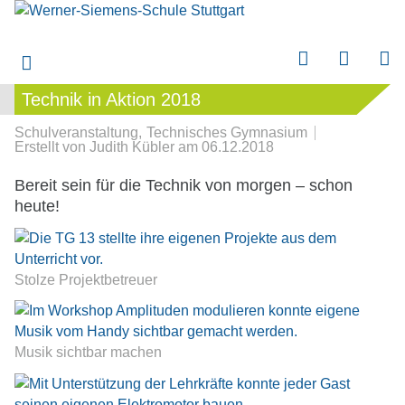
Technik in Aktion 2018
Technik in Aktion 2018
submenu
Schulveranstaltung
Technisches Gymnasium
submenu
Erstellt von
Judith Kübler
am
06.12.2018
Bereit sein für die Technik von morgen – schon
submenu
heute!
submenu
submenu
Stolze Projektbetreuer
Musik sichtbar machen