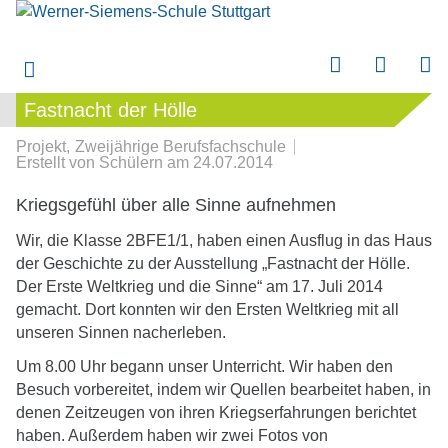
Fastnacht der Hölle
Fastnacht der Hölle
submenu
Projekt
Zweijährige Berufsfachschule
submenu
Erstellt von
Schülern
am
24.07.2014
Kriegsgefühl über alle Sinne aufnehmen
submenu
Wir, die Klasse 2BFE1/1, haben einen Ausflug in das Haus
submenu
der Geschichte zu der Ausstellung „Fastnacht der Hölle.
Der Erste Weltkrieg und die Sinne“ am 17. Juli 2014
submenu
gemacht. Dort konnten wir den Ersten Weltkrieg mit all
unseren Sinnen nacherleben.
Um 8.00 Uhr begann unser Unterricht. Wir haben den
Besuch vorbereitet, indem wir Quellen bearbeitet haben, in
denen Zeitzeugen von ihren Kriegserfahrungen berichtet
haben. Außerdem haben wir zwei Fotos von